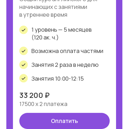
на количество людей в группе,
студентов не должно быть
более 10 человек. Обучаться
в мини-группах комфортнее,
но дороже.
В нашем центре формируются
группы по 6−8 человек, что
оптимально для комфортного
обучения в соотношении цена-
качество.
3
Учебные материалы
Обучение должно проходить
на основе живых учебников.
Успешное изучение языка
невозможно по распечаткам