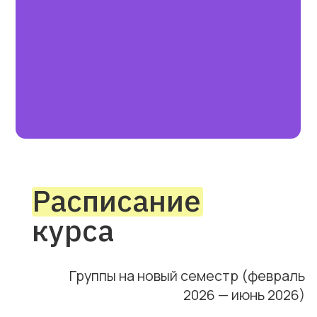
Скидка 5%
при единовременной
оплате полного курса (120
ак. ч.)
Скидка 10%
при единовременной
оплате годового обучения
(2 курса)
Выберите
время
занятий
Утренняя группа
Общий курс английского для
начинающих с занятиями
в утреннее время