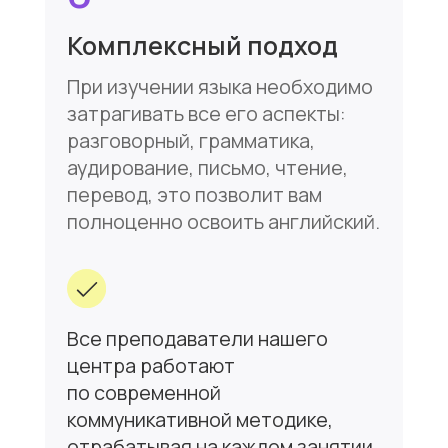
Курсы
О нас
Для взрослых
Тесты
Для детей и подростков
Оплата
Для преподавателей
Расписание
Для организаций
Контакты
СПб, ул. Можайская д.17, офис 103,
1 этаж (м.Технологический
институт, Пушкинская)
+7 (952) 282-89-81
lingvocenter_ifl@mail.ru
Политика конфиденциальности
Публичная оферта