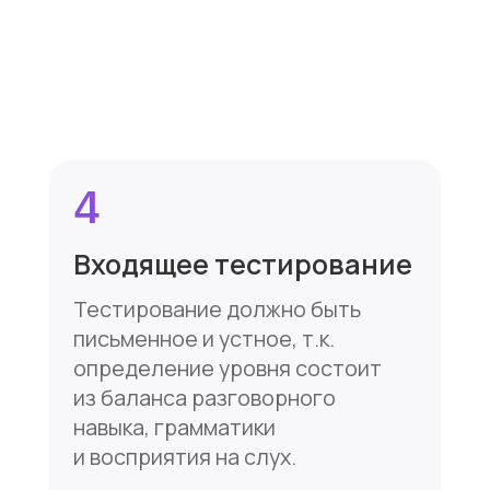
уровень ваших знаний.
В конце каждого курса мы
проводим полноценный экзамен
с выдачей сертификатов.
Мы дорожим своей репутацией
и следим за качеством
предоставляемого обучения.
Напишите нам,
если остались
вопросы
Заполните форму, и мы свяжемся
с вами, чтобы ответить на все ваши