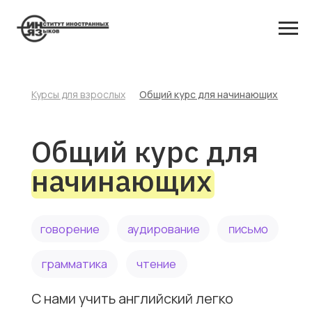
Главная →
Курсы для взрослых
Общий курс для начинающих
→
Общий курс для
начинающих
письмо
говорение
аудирование
грамматика
чтение
С нами учить английский легко
и интересно! Мы заботимся о том,
чтобы ваше обучение было
максимально комфортным
и эффективным.
80% разговорной