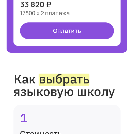
4
Входящее тестирование
Тестирование должно быть
письменное и устное, т.к.
определение уровня состоит
из баланса разговорного
навыка, грамматики
и восприятия на слух.
Мы проводим бесплатное
полноценное тестирование.
Вы получаете консультацию
методиста, после которой
мы подберем вам программу,
соответствующую вашему
уровню и вашим целям.