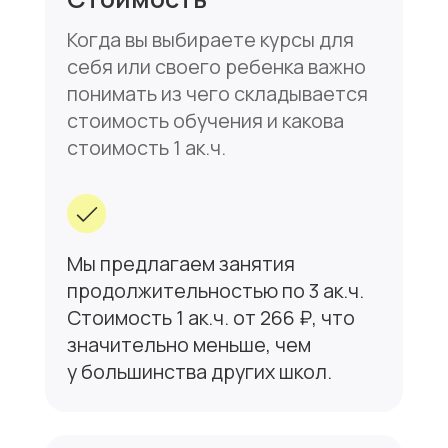
5
Работа методиста
Не путать с администратором.
Методист контролирует
учебный процесс и работу
преподавателей.
В штате нашего центра
работает высококлассный
методист с педагогическим
стажем более 30 лет, который
обеспечивает постоянный
контроль на всех этапах
учебного процесса.
6