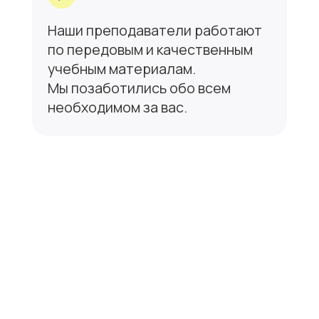
среду позволит Вам быстро
овладеть языком.
Профессиональные
преподаватели нашего центра
проводят занятия для любого
уровня полностью
на английском языке.
8
Итоговая аттестация
и сертификат
В конце каждого курса должен
быть проведен экзамен по всем
аспектам языка. При успешной
сдаче экзамена вы получаете
сертификат, подтверждающий