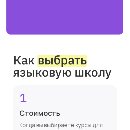
Не путать с администратором.
Методист контролирует
учебный процесс и работу
преподавателей.
В штате нашего центра
работает высококлассный
методист с педагогическим
стажем более 30 лет, который
обеспечивает постоянный
контроль на всех этапах
учебного процесса.
6
Комплексный подход
При изучении языка необходимо
затрагивать все его аспекты:
разговорный, грамматика,