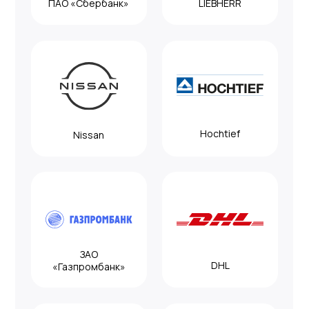
стоимость 1 ак.ч.
Мы предлагаем занятия
продолжительностью по 3 ак.ч.
Стоимость 1 ак.ч. от 266 ₽, что
значительно меньше, чем
у большинства других школ.
2
Количество человек
в группе
Обратите внимание
на количество людей в группе,
студентов не должно быть
более 10 человек. Обучаться
в мини-группах комфортнее,
но дороже.