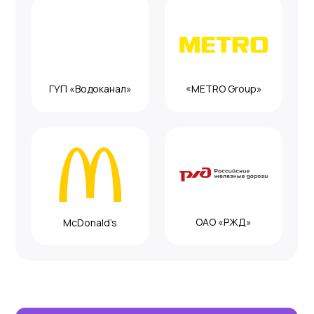
В нашем центре формируются
группы по 6−8 человек, что
оптимально для комфортного
обучения в соотношении цена-
качество.
3
Учебные материалы
Обучение должно проходить
на основе живых учебников.
Успешное изучение языка
невозможно по распечаткам
и электронным материалам.
Наши преподаватели работают