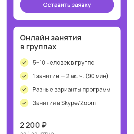
ПАО «Сбербанк»
LIEBHERR
Hochtief
Nissan
ЗАО
DHL
«Газпромбанк»