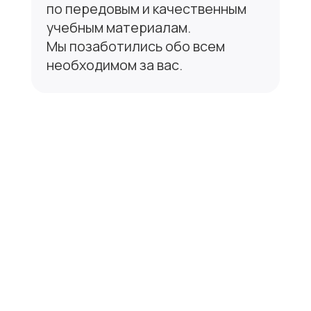
проводим полноценный экзамен
с выдачей сертификатов.
Мы дорожим своей репутацией
и следим за качеством
предоставляемого обучения.
Напишите нам,
если остались
вопросы
Заполните форму, и мы свяжемся
с вами, чтобы ответить на все ваши
вопросы