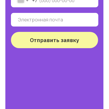
Входящее тестирование
Тестирование должно быть
письменное и устное, т.к.
определение уровня состоит
из баланса разговорного
навыка, грамматики
и восприятия на слух.
Мы проводим бесплатное
полноценное тестирование.
Вы получаете консультацию
методиста, после которой
мы подберем вам программу,
соответствующую вашему
уровню и вашим целям.
5
Работа методиста