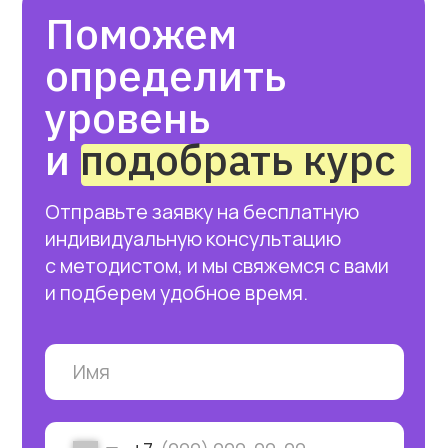
по передовым и качественным
учебным материалам.
Мы позаботились обо всем
необходимом за вас.
4