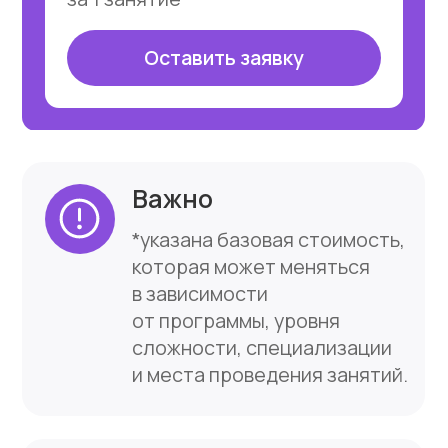
ГУП «Водоканал»
«METRO Group»
ОАО «РЖД»
McDonald’s
Поможем
определить
уровень
и
подобрать курс