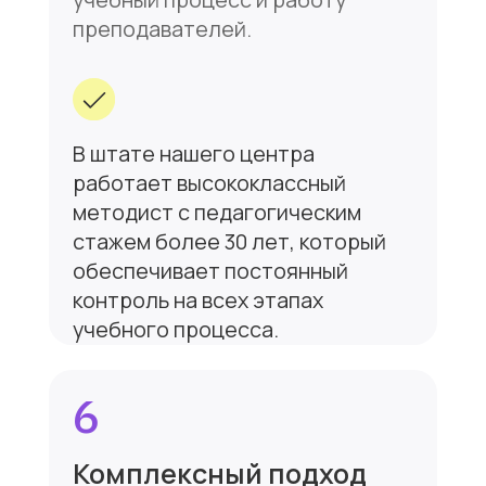
Для детей и подростков
Оплата
Для преподавателей
Расписание
Для организаций
Контакты
СПб, ул. Можайская д.17, офис 103,
1 этаж (м.Технологический
институт, Пушкинская)
+7 (952) 282-89-81
lingvocenter_ifl@mail.ru
Политика конфиденциальности
Публичная оферта
Дизайн и разработка сайта:
khudyakova_ks